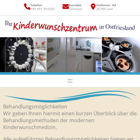
Zum
Telefon
Kontakt
Hafenstr. 6d
Inhalt
+49 491 454250
Formular
26789 Leer
springen
Behandlungsmöglichkeiten
Wir geben Ihnen hiermit einen kurzen Überblick über die
Behandlungsmethoden der modernen
Kinderwunschmedizin.
Alle aufgeführten Behandlungsmöglichkeiten bieten wir