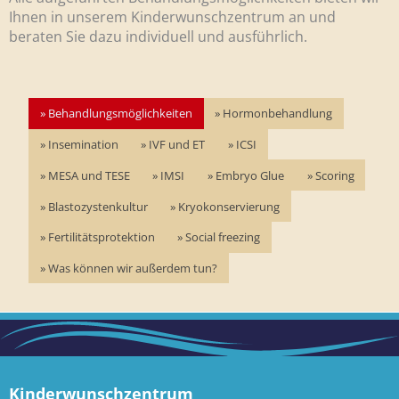
Ihnen in unserem Kinderwunschzentrum an und
beraten Sie dazu individuell und ausführlich.
Behandlungsmöglichkeiten
Hormonbehandlung
Insemination
IVF und ET
ICSI
MESA und TESE
IMSI
Embryo Glue
Scoring
Blastozystenkultur
Kryokonservierung
Fertilitätsprotektion
Social freezing
Was können wir außerdem tun?
Kinderwunschzentrum