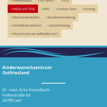
Insemination
IVF und ET
ICSI
MESA und TESE
IMSI
Embryo Glue
Scoring
Blastozystenkultur
Kryokonservierung
Fertilitätsprotektion
Social freezing
Was können wir außerdem tun?
Kinderwunschzentrum
Ostfriesland
Dr. med. Grita Hasselbach
Hafenstraße 6d
26789 Leer