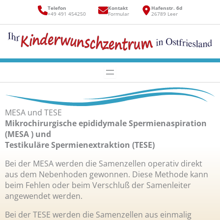
Zum
Telefon
Kontakt
Hafenstr. 6d
Inhalt
+49 491 454250
Formular
26789 Leer
springen
MESA und TESE
Mikrochirurgische epididymale Spermienaspiration
(MESA ) und
Testikuläre Spermienextraktion (TESE)
Bei der MESA werden die Samenzellen operativ direkt
aus dem Nebenhoden gewonnen. Diese Methode kann
beim Fehlen oder beim Verschluß der Samenleiter
angewendet werden.
Bei der TESE werden die Samenzellen aus einmalig